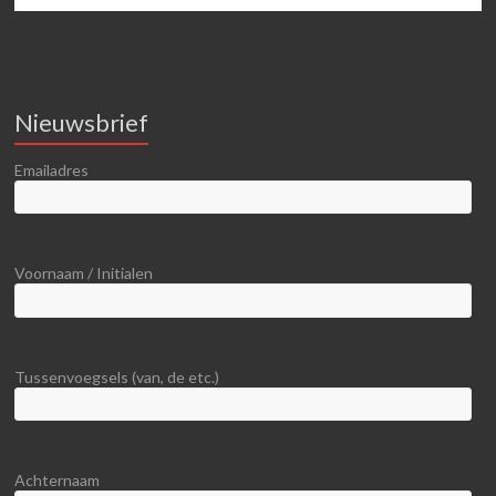
Nieuwsbrief
Emailadres
Voornaam / Initialen
Tussenvoegsels (van, de etc.)
Achternaam