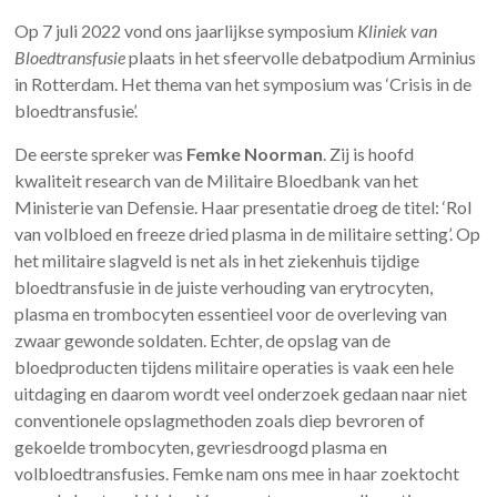
Op 7 juli 2022 vond ons jaarlijkse symposium
Kliniek van
Bloedtransfusie
plaats in het sfeervolle debatpodium Arminius
in Rotterdam. Het thema van het symposium was ‘Crisis in de
bloedtransfusie’.
De eerste spreker was
Femke Noorman
. Zij is hoofd
kwaliteit research van de Militaire Bloedbank van het
Ministerie van Defensie. Haar presentatie droeg de titel: ‘Rol
van volbloed en freeze dried plasma in de militaire setting’. Op
het militaire slagveld is net als in het ziekenhuis tijdige
bloedtransfusie in de juiste verhouding van erytrocyten,
plasma en trombocyten essentieel voor de overleving van
zwaar gewonde soldaten. Echter, de opslag van de
bloedproducten tijdens militaire operaties is vaak een hele
uitdaging en daarom wordt veel onderzoek gedaan naar niet
conventionele opslagmethoden zoals diep bevroren of
gekoelde trombocyten, gevriesdroogd plasma en
volbloedtransfusies. Femke nam ons mee in haar zoektocht