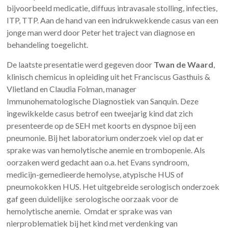
bijvoorbeeld medicatie, diffuus intravasale stolling, infecties,
ITP, TTP. Aan de hand van een indrukwekkende casus van een
jonge man werd door Peter het traject van diagnose en
behandeling toegelicht.
De laatste presentatie werd gegeven door
Twan de Waard
,
klinisch chemicus in opleiding uit het Franciscus Gasthuis &
Vlietland en Claudia Folman, manager
Immunohematologische Diagnostiek van Sanquin. Deze
ingewikkelde casus betrof een tweejarig kind dat zich
presenteerde op de SEH met koorts en dyspnoe bij een
pneumonie. Bij het laboratorium onderzoek viel op dat er
sprake was van hemolytische anemie en trombopenie. Als
oorzaken werd gedacht aan o.a. het Evans syndroom,
medicijn-gemedieerde hemolyse, atypische HUS of
pneumokokken HUS. Het uitgebreide serologisch onderzoek
gaf geen duidelijke serologische oorzaak voor de
hemolytische anemie. Omdat er sprake was van
nierproblematiek bij het kind met verdenking van