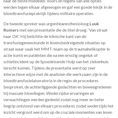
naar de beste middelen. Voors en tegens van alle opties
werden tegen elkaar afgewogen en gaf een goede inkijk in de
bloedtransfusiepraktijk tijdens militaire operaties.
De tweede spreker was urgentieanesthesioloog
Luuk
Romers
met een presentatie die de titel droeg: ‘Van straat
naar OK’. Hij belichtte de klinische kant van de
transfusiegeneeskunde in levensbedreigende situaties op
straat waar vaak het MMT-team op de traumahelikopter in
actie komt en patiënten die na een ernstig ongeluk of
schietincident op de Spoedeisende Hulp van het ziekenhuis
terecht komen. Tijdens de presentatie werd op zeer
interactieve wijze met de analisten die werkzaam zijn in de
bloedtransfusielaboratoria in de regio de procedures
besproken, de achterliggende gedachten en beweegredenen
bij massale bloedingen. Wederzijdse ervaringen en
verwachtingen werden gedeeld zodat nog meer en beter
begrip ontstond van elkaars procedures zodat wederzijds het
inzicht vergroot werd om op de cruciale momenten van leven