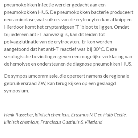
pneumokokken infectie werd er gedacht aan een
pneumokokken HUS. De pneumokokken bacterie produceert
neuraminidase, wat suikers van de erytrocyten kan afknippen.
Hierdoor komt het cryptantigeen ‘T’ bloot te liggen. Omdat
bij iedereen anti-T aanwezig is, kan dit leiden tot
polyagglutinatie van de erytrocyten. Er kon worden
aangetoond dat het anti-T reactief was bij 30°C. Deze
serologische bevindingen geven een mogelijke verklaring van
de hemolyse en ondersteunen de diagnose pneumokken HUS.
De symposiumcommissie, die opereert namens de regionale
gebruikersraad ZW, kan terug kijken op een geslaagd
symposium.
Henk Russcher, klinisch chemicus, Erasmus MC en
Huib Ceelie,
klinisch chemicus, Franciscus Gasthuis & Vlietland