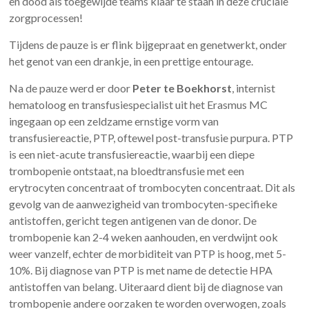
en dood als toegewijde teams klaar te staan in deze cruciale
zorgprocessen!
Tijdens de pauze is er flink bijgepraat en genetwerkt, onder
het genot van een drankje, in een prettige entourage.
Na de pauze werd er door
Peter te Boekhorst
, internist
hematoloog en transfusiespecialist uit het Erasmus MC
ingegaan op een zeldzame ernstige vorm van
transfusiereactie, PTP, oftewel post-transfusie purpura. PTP
is een niet-acute transfusiereactie, waarbij een diepe
trombopenie ontstaat, na bloedtransfusie met een
erytrocyten concentraat of trombocyten concentraat. Dit als
gevolg van de aanwezigheid van trombocyten-specifieke
antistoffen, gericht tegen antigenen van de donor. De
trombopenie kan 2-4 weken aanhouden, en verdwijnt ook
weer vanzelf, echter de morbiditeit van PTP is hoog, met 5-
10%. Bij diagnose van PTP is met name de detectie HPA
antistoffen van belang. Uiteraard dient bij de diagnose van
trombopenie andere oorzaken te worden overwogen, zoals