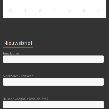
31
1
2
3
4
5
6
Nieuwsbrief
Emailadres
Voornaam / Initialen
Tussenvoegsels (van, de etc.)