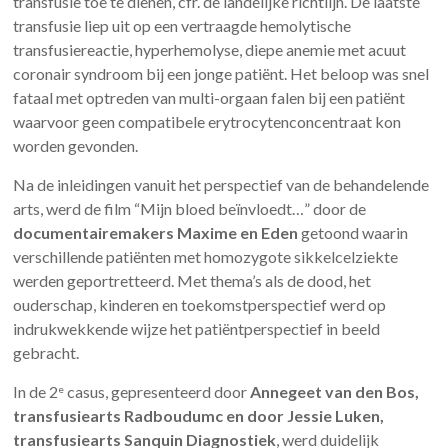
transfusie toe te dienen, cfr. de landelijke richtlijn. De laatste
transfusie liep uit op een vertraagde hemolytische
transfusiereactie, hyperhemolyse, diepe anemie met acuut
coronair syndroom bij een jonge patiënt. Het beloop was snel
fataal met optreden van multi-orgaan falen bij een patiënt
waarvoor geen compatibele erytrocytenconcentraat kon
worden gevonden.
Na de inleidingen vanuit het perspectief van de behandelende
arts, werd de film “Mijn bloed beïnvloedt…” door de
documentairemakers Maxime en Eden
getoond waarin
verschillende patiënten met homozygote sikkelcelziekte
werden geportretteerd. Met thema’s als de dood, het
ouderschap, kinderen en toekomstperspectief werd op
indrukwekkende wijze het patiëntperspectief in beeld
gebracht.
In de 2
casus, gepresenteerd door
Annegeet van den Bos,
e
transfusiearts Radboudumc en door Jessie Luken,
transfusiearts Sanquin Diagnostiek
, werd duidelijk