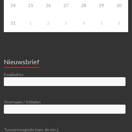
24
25
26
27
28
29
30
31
1
2
3
4
5
6
Nieuwsbrief
Emailadres
Voornaam / Initialen
Tussenvoegsels (van, de etc.)