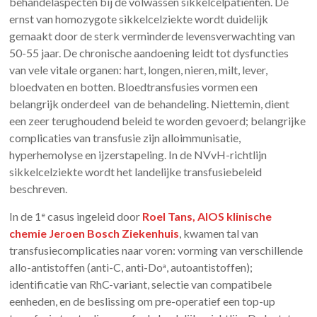
behandelaspecten bij de volwassen sikkelcelpatiënten. De
ernst van homozygote sikkelcelziekte wordt duidelijk
gemaakt door de sterk verminderde levensverwachting van
50-55 jaar. De chronische aandoening leidt tot dysfuncties
van vele vitale organen: hart, longen, nieren, milt, lever,
bloedvaten en botten. Bloedtransfusies vormen een
belangrijk onderdeel van de behandeling. Niettemin, dient
een zeer terughoudend beleid te worden gevoerd; belangrijke
complicaties van transfusie zijn alloimmunisatie,
hyperhemolyse en ijzerstapeling. In de NVvH-richtlijn
sikkelcelziekte wordt het landelijke transfusiebeleid
beschreven.
In de 1
casus ingeleid door
Roel Tans, AIOS klinische
e
chemie Jeroen Bosch Ziekenhuis
, kwamen tal van
transfusiecomplicaties naar voren: vorming van verschillende
allo-antistoffen (anti-C, anti-Do
, autoantistoffen);
a
identificatie van RhC-variant, selectie van compatibele
eenheden, en de beslissing om pre-operatief een top-up