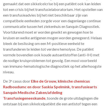
gemaakt dat een sikkelcelcrise bij een patiënt ook kan leiden
tot een crisis bij het transfusielaboratorium. Het opstellen van
een transfusieadvies bij het niet beschikbaar zijn van
compatibele eenheden zorgde voor een dagenlange continue
communicatie tussen het ziekenhuis en Sanquin Diagnostiek.
Voortdurend moet er worden gewikt en gewogen hoe te
kruisen en welke antigenen mogen worden genegeerd. Helaas
bleek de beslissing om een M-positieve eenheid te
transfunderen te leiden tot verdere hemolyse. De patiënt
vormde bovendien ook koude autoantistoffen (anti-IH) met
de nodige kruisproblemen tot gevolg. Een mooi voorbeeld
van immuno-hematologische diagnostiek op het allerhoogste
niveau.
De 3
casus door
Elke de Grouw, klinische chemicus
e
Radboudumc en door Saskia Spelmink, transfusiearts
Sanquin Medische Zaken/afdeling
Transfusiegeneeskunde
, toonde de grote uitdagingen die
ontstaan bij een sikkelcelpatiënt die een antistof tegen een