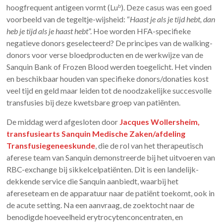
hoogfrequent antigeen vormt (Lu
). Deze casus was een goed
b
voorbeeld van de tegeltje-wijsheid: “
Haast je als je tijd hebt, dan
heb je tijd als je haast hebt
”. Hoe worden HFA-specifieke
negatieve donors geselecteerd? De principes van de walking-
donors voor verse bloedproducten en de werkwijze van de
Sanquin Bank of Frozen Blood werden toegelicht. Het vinden
en beschikbaar houden van specifieke donors/donaties kost
veel tijd en geld maar leiden tot de noodzakelijke succesvolle
transfusies bij deze kwetsbare groep van patiënten.
De middag werd afgesloten door
Jacques Wollersheim,
transfusiearts Sanquin Medische Zaken/afdeling
Transfusiegeneeskunde
, die de rol van het therapeutisch
aferese team van Sanquin demonstreerde bij het uitvoeren van
RBC-exchange bij sikkelcelpatiënten. Dit is een landelijk-
dekkende service die Sanquin aanbiedt, waarbij het
afereseteam en de apparatuur naar de patiënt toekomt, ook in
de acute setting. Na een aanvraag, de zoektocht naar de
benodigde hoeveelheid erytrocytenconcentraten, en