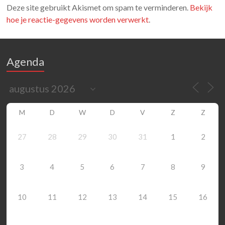
Deze site gebruikt Akismet om spam te verminderen.
Bekijk
hoe je reactie-gegevens worden verwerkt
.
Agenda
M
D
W
D
V
Z
Z
27
28
29
30
31
1
2
3
4
5
6
7
8
9
10
11
12
13
14
15
16