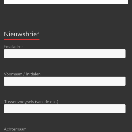
Nieuwsbrief
Emailadres
Voornaam / Initialen
Tussenvoegsels (van, de etc.)
Achternaam