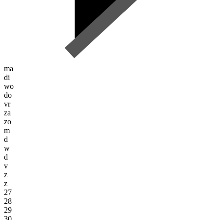
ma
di
wo
do
vr
za
zo
m
d
w
d
v
z
z
27
28
29
30