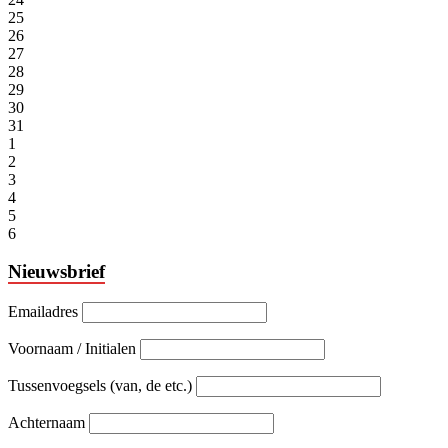
25
26
27
28
29
30
31
1
2
3
4
5
6
Nieuwsbrief
Emailadres
Voornaam / Initialen
Tussenvoegsels (van, de etc.)
Achternaam