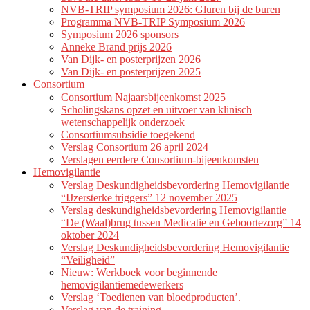
NVB-TRIP symposium 2026: Gluren bij de buren
Programma NVB-TRIP Symposium 2026
Symposium 2026 sponsors
Anneke Brand prijs 2026
Van Dijk- en posterprijzen 2026
Van Dijk- en posterprijzen 2025
Consortium
Consortium Najaarsbijeenkomst 2025
Scholingskans opzet en uitvoer van klinisch
wetenschappelijk onderzoek
Consortiumsubsidie toegekend
Verslag Consortium 26 april 2024
Verslagen eerdere Consortium-bijeenkomsten
Hemovigilantie
Verslag Deskundigheidsbevordering Hemovigilantie
“IJzersterke triggers” 12 november 2025
Verslag deskundigheidsbevordering Hemovigilantie
“De (Waal)brug tussen Medicatie en Geboortezorg” 14
oktober 2024
Verslag Deskundigheidsbevordering Hemovigilantie
“Veiligheid”
Nieuw: Werkboek voor beginnende
hemovigilantiemedewerkers
Verslag ‘Toedienen van bloedproducten’.
Verslag van de training