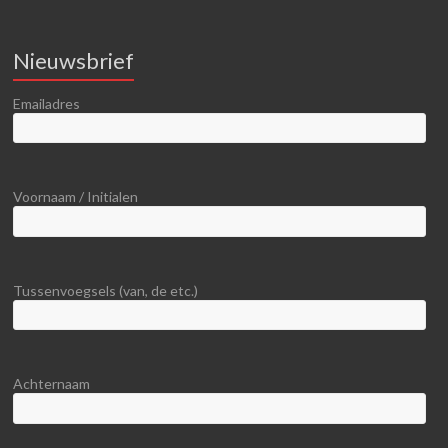
Nieuwsbrief
Emailadres
Voornaam / Initialen
Tussenvoegsels (van, de etc.)
Achternaam