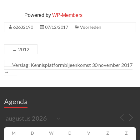
Powered by
WP-Members
62632190
07/12/2017
Voor leden
←
2012
Verslag: Kennisplatformbijeenkomst 30 november 2017
→
Agenda
M
D
W
D
V
Z
Z