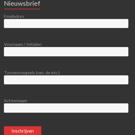
Nieuwsbrief
Emailadres
Voornaam / Initialen
Tussenvoegsels (van, de etc.)
Achternaam