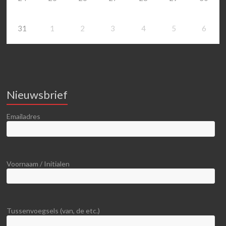
31
1
2
3
4
5
6
Nieuwsbrief
Emailadres
Voornaam / Initialen
Tussenvoegsels (van, de etc.)