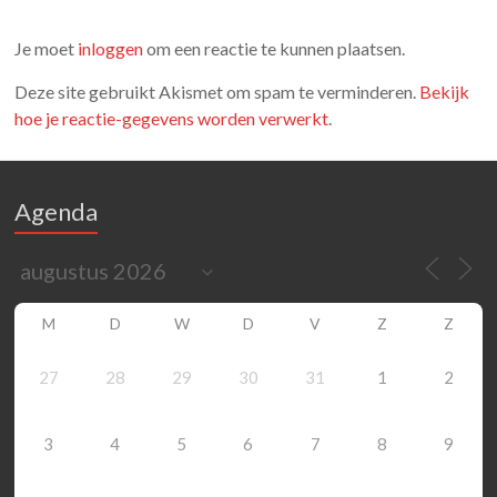
Je moet
inloggen
om een reactie te kunnen plaatsen.
Deze site gebruikt Akismet om spam te verminderen.
Bekijk
hoe je reactie-gegevens worden verwerkt
.
Agenda
M
D
W
D
V
Z
Z
27
28
29
30
31
1
2
3
4
5
6
7
8
9