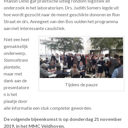
Manon Dello gaf praktische uitleg rondom logistiek en
onderzoek in het laboratorium. Drs. Judith Somers legde uit
hoe wordt gezocht naar de meest geschikte donoren en Ron
Straat en drs. Annegeet van den Bos vulden het programma
aan met interessante casuïstiek.
Niet een heel
gemakkelijk
onderwerp,
Stamceltrans
plantatie
,
maar met
dank aan de
Tijdens de pauze
presentatore
n is het
plaatje door
alle informatie een stuk completer geworden.
De volgende bijeenkomst is op donderdag 21 november
2019, in het MMC Veldhoven.