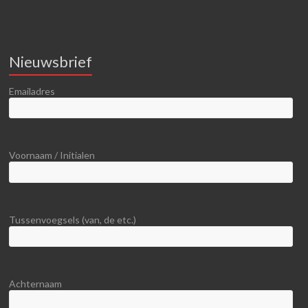
Nieuwsbrief
Emailadres
Voornaam / Initialen
Tussenvoegsels (van, de etc.)
Achternaam