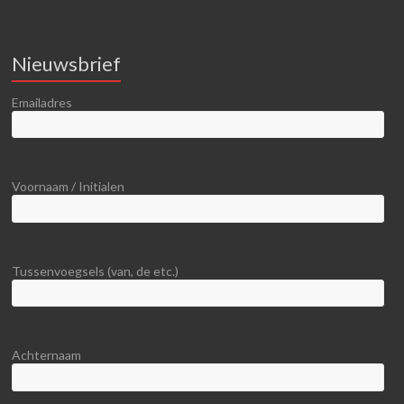
Nieuwsbrief
Emailadres
Voornaam / Initialen
Tussenvoegsels (van, de etc.)
Achternaam