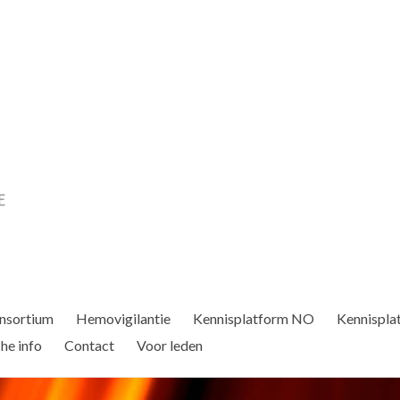
nsortium
Hemovigilantie
Kennisplatform NO
Kennispla
he info
Contact
Voor leden