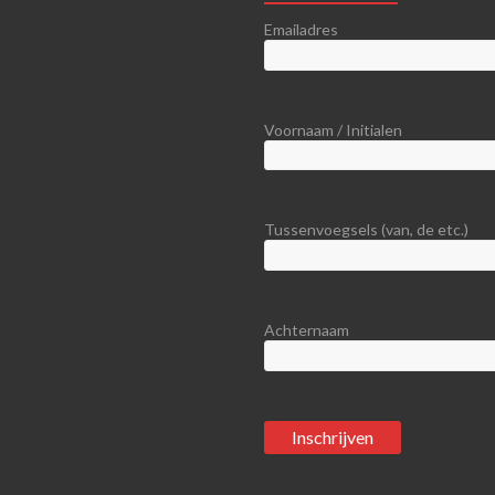
Emailadres
Voornaam / Initialen
Tussenvoegsels (van, de etc.)
Achternaam