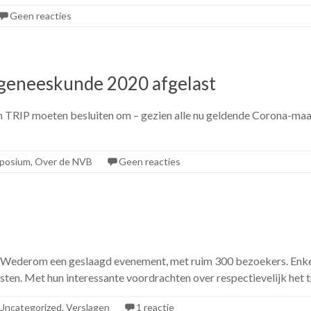
Geen reacties
geneeskunde 2020 afgelast
n TRIP moeten besluiten om – gezien alle nu geldende Corona-m
posium
,
Over de NVB
Geen reacties
 Wederom een geslaagd evenement, met ruim 300 bezoekers. Enke
n. Met hun interessante voordrachten over respectievelijk het t
Uncategorized
,
Verslagen
1 reactie