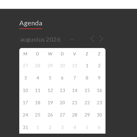
Agenda
M
D
W
D
V
Z
Z
27
28
29
30
31
1
2
3
4
5
6
7
8
9
10
11
12
13
14
15
16
17
18
19
20
21
22
23
24
25
26
27
28
29
30
31
1
2
3
4
5
6