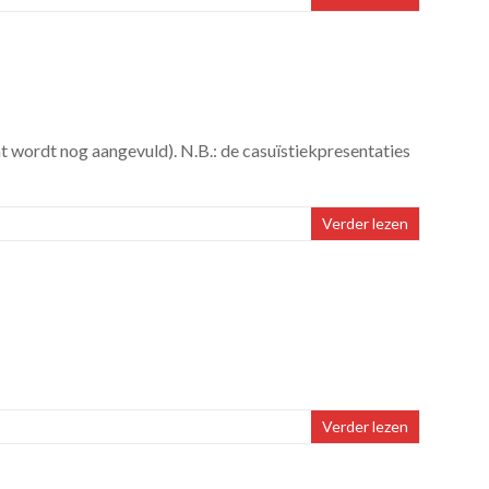
 wordt nog aangevuld). N.B.: de casuïstiekpresentaties
Verder lezen
Verder lezen