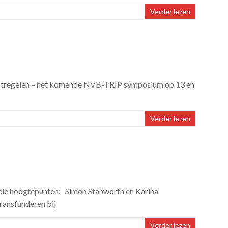
Verder lezen
aatregelen – het komende NVB-TRIP symposium op 13 en
Verder lezen
le hoogtepunten: Simon Stanworth en Karina
ransfunderen bij
Verder lezen