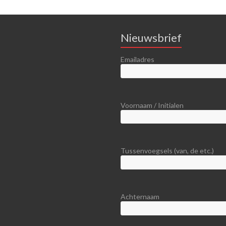
Nieuwsbrief
Emailadres
Voornaam / Initialen
Tussenvoegsels (van, de etc.)
Achternaam