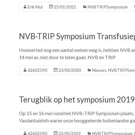
Erik Mul
25/01/2021
NVBTRIPSymposium
NVB-TRIP Symposium Transfusie
Hoewel het nog een aantal weken weg is, hebben NVB e
14 mei as. niet door te laten gaan. NVB en TRIP
62632190
23/03/2020
Nieuws
,
NVBTRIPSym
Terugblik op het symposium 2019
Op 15 en 16 mei vond het NVB-TRIP Symposium plaats.
Yasdanbakhsh waren onze hooggeëerde buitenlandse gaste
62632190
22/05/2019
NVBTRIPSymposium
,