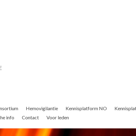
nsortium
Hemovigilantie
Kennisplatform NO
Kennispla
he info
Contact
Voor leden