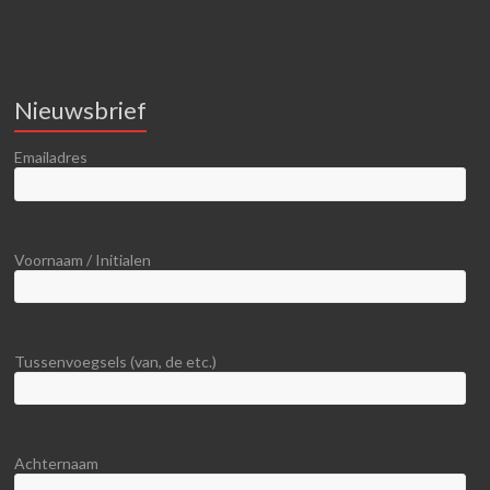
Nieuwsbrief
Emailadres
Voornaam / Initialen
Tussenvoegsels (van, de etc.)
Achternaam