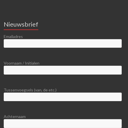
Nieuwsbrief
Emailadres
Voornaam / Initialen
Tussenvoegsels (van, de etc.)
Achternaam