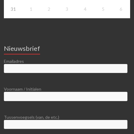
31
1
2
3
4
5
6
Nieuwsbrief
Emailadres
Voornaam / Initialen
Tussenvoegsels (van, de etc.)