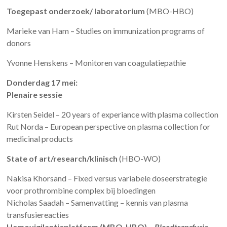
Toegepast onderzoek/ laboratorium
(MBO-HBO)
Marieke van Ham – Studies on immunization programs of
donors
Yvonne Henskens – Monitoren van coagulatiepathie
Donderdag 17 mei:
Plenaire sessie
Kirsten Seidel – 20 years of experiance with plasma collection
Rut Norda – European perspective on plasma collection for
medicinal products
State of art/research/klinisch
(HBO-WO)
Nakisa Khorsand – Fixed versus variabele doseerstrategie
voor prothrombine complex bij bloedingen
Nicholas Saadah – Samenvatting – kennis van plasma
transfusiereacties
Hemovigilantieplatform (MBO-HBO) –
Bloedtransfusie,