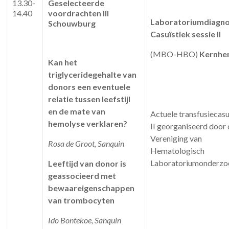
13.30-
Geselecteerde
14.40
voordrachten III
Laboratoriumdiagno
Schouwburg
Casuïstiek sessie II
(MBO-HBO)
Kernhe
Kan het
triglyceridegehalte van
donors een eventuele
relatie tussen leefstijl
en de mate van
Actuele transfusiecasu
hemolyse verklaren?
II georganiseerd door
Vereniging van
Rosa de Groot, Sanquin
Hematologisch
Laboratoriumonderzo
Leeftijd van donor is
geassocieerd met
bewaareigenschappen
van trombocyten
Ido Bontekoe, Sanquin