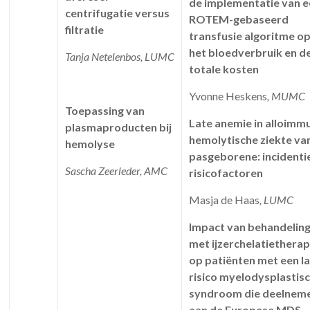
de implementatie van 
centrifugatie versus
ROTEM-gebaseerd
filtratie
transfusie algoritme o
het bloedverbruik en d
Tanja Netelenbos, LUMC
totale kosten
Yvonne Heskens
, MUMC
Toepassing van
Late anemie in alloimm
plasmaproducten bij
hemolytische ziekte va
hemolyse
pasgeborene: incidenti
Sascha Zeerleder, AMC
risicofactoren
Masja de Haas
, LUMC
Impact van behandelin
met ijzerchelatietherap
op patiënten met een l
risico myelodysplastis
syndroom die deelnem
aan de Europese MDS