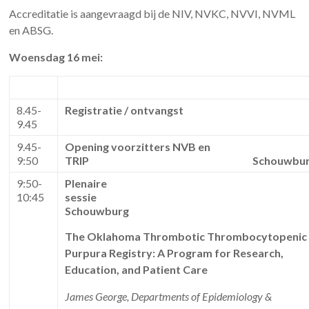
Accreditatie is aangevraagd bij de NIV, NVKC, NVVI, NVML
en ABSG.
Woensdag 16 mei:
8.45-
Registratie / ontvangst
9.45
9.45-
Opening voorzitters NVB en
9:50
TRIP
Schouwbu
9:50-
Plenaire
10:45
sessi
Schouwburg
The Oklahoma Thrombotic Thrombocytopenic
Purpura Registry: A Program for Research,
Education, and Patient Care
James George,
Departments of Epidemiology &