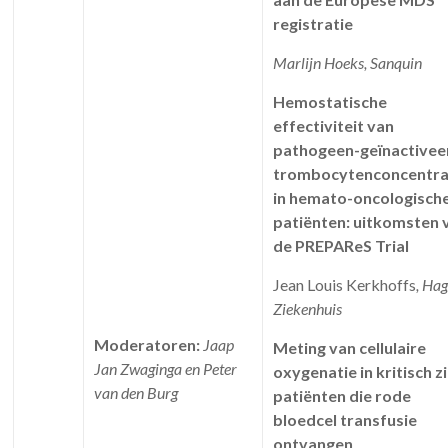
registratie
Marlijn Hoeks, Sanquin
Hemostatische
effectiviteit van
pathogeen-geïnactivee
trombocytenconcentr
in hemato-oncologisch
patiënten: uitkomsten 
de PREPAReS Trial
Jean Louis Kerkhoffs
, Ha
Ziekenhuis
Moderatoren:
Jaap
Meting van cellulaire
Jan Zwaginga en Peter
oxygenatie in kritisch z
van den Burg
patiënten die rode
bloedcel transfusie
ontvangen