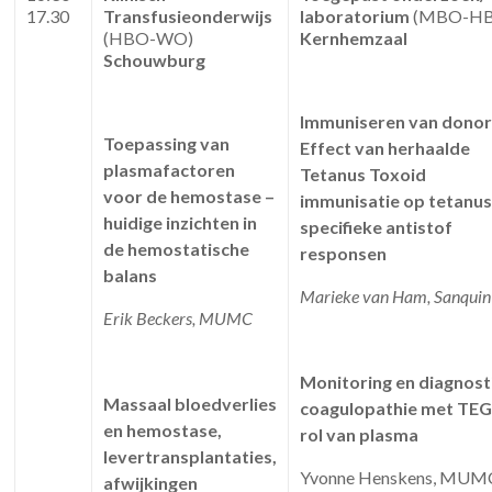
17.30
Transfusieonderwijs
laboratorium
(MBO-H
(HBO-WO)
Kernhemzaal
Schouwburg
Immuniseren van donor
Toepassing van
Effect van herhaalde
plasmafactoren
Tetanus Toxoid
voor de hemostase –
immunisatie op tetanus
huidige inzichten in
specifieke antistof
de hemostatische
responsen
balans
Marieke van Ham, Sanquin
Erik Beckers, MUMC
Monitoring en diagnost
Massaal bloedverlies
coagulopathie met TEG
en hemostase,
rol van plasma
levertransplantaties,
Yvonne Henskens, MUM
afwijkingen