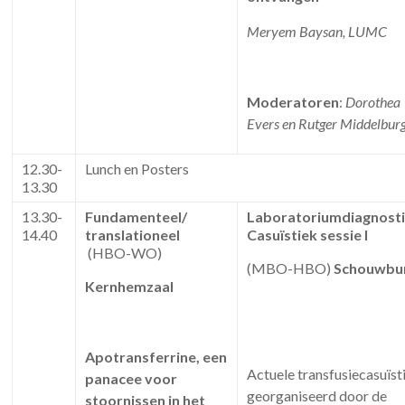
Meryem Baysan, LUMC
Moderatoren
:
Dorothea
Evers en Rutger Middelbur
12.30-
Lunch en Posters
13.30
13.30-
Fundamenteel/
Laboratoriumdiagnosti
14.40
translationeel
Casuïstiek sessie I
(HBO-WO)
(MBO-HBO)
Schouwbu
Kernhemzaal
Apotransferrine, een
Actuele transfusiecasuïst
panacee voor
georganiseerd door de
stoornissen in het