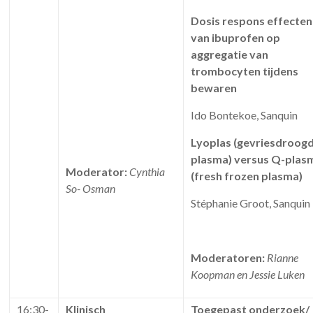
Dosis respons effecten
van ibuprofen op
aggregatie van
trombocyten tijdens
bewaren
Ido Bontekoe, Sanquin
Lyoplas (gevriesdroog
plasma) versus Q-plas
Moderator:
Cynthia
(fresh frozen plasma)
So- Osman
Stéphanie Groot, Sanquin
Moderatoren:
Rianne
Koopman en Jessie Luken
16:30-
Klinisch
Toegepast onderzoek/