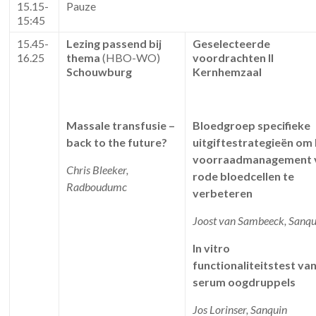
15.15-
Pauze
15:45
15.45-
Lezing passend bij
Geselecteerde
16.25
thema
(HBO-WO)
voordrachten II
Schouwburg
Kernhemzaal
Massale transfusie –
Bloedgroep specifieke
back to the future?
uitgiftestrategieën om
voorraadmanagement 
Chris Bleeker,
rode bloedcellen te
Radboudumc
verbeteren
Joost van Sambeeck, Sanqu
In vitro
functionaliteitstest va
serum oogdruppels
Jos Lorinser, Sanquin