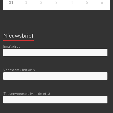
31
1
2
3
4
5
6
Nieuwsbrief
Emailadres
Voornaam / Initialen
Tussenvoegsels (van, de etc.)