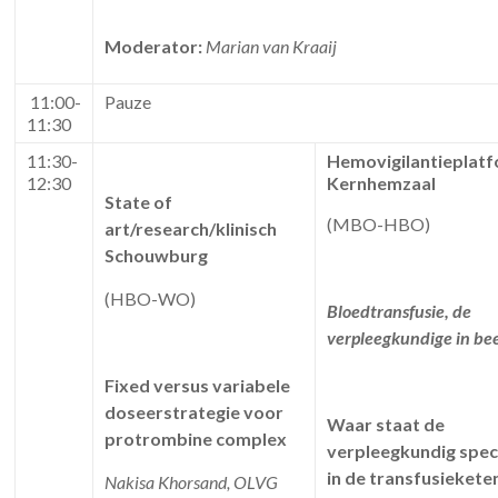
Moderator:
Marian van Kraaij
11:00-
Pauze
11:30
11:30-
Hemovigilantieplat
12:30
Kernhemzaal
State of
(MBO-HBO)
art/research/klinisch
Schouwburg
(HBO-WO)
Bloedtransfusie, de
verpleegkundige in be
Fixed versus variabele
doseerstrategie voor
Waar staat de
protrombine complex
verpleegkundig speci
in de transfusiekete
Nakisa Khorsand, OLVG