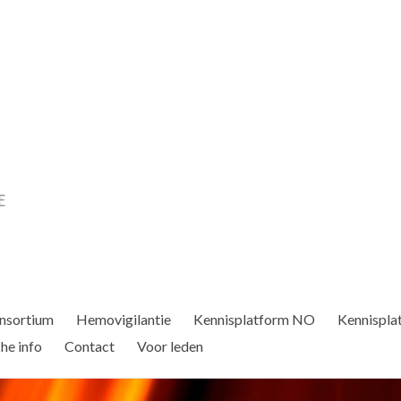
nsortium
Hemovigilantie
Kennisplatform NO
Kennispla
he info
Contact
Voor leden