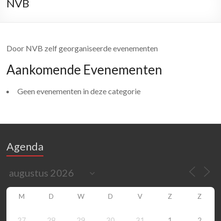
NVB
Door NVB zelf georganiseerde evenementen
Aankomende Evenementen
Geen evenementen in deze categorie
Agenda
M
D
W
D
V
Z
Z
27
28
29
30
31
1
2