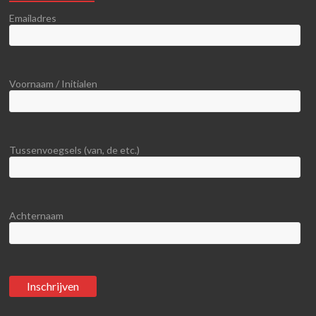
Emailadres
Voornaam / Initialen
Tussenvoegsels (van, de etc.)
Achternaam