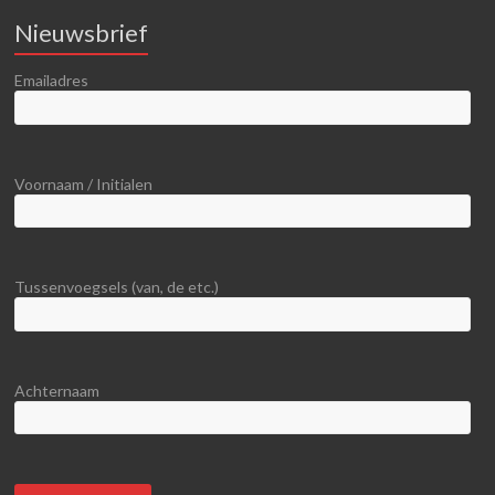
Nieuwsbrief
Emailadres
Voornaam / Initialen
Tussenvoegsels (van, de etc.)
Achternaam