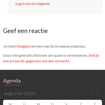
Log in om te reageren
Geef een reactie
Je moet
inloggen
om een reactie te kunnen plaatsen.
Deze site gebruikt Akismet om spam te verminderen.
Bekijk
hoe je reactie-gegevens worden verwerkt
.
Agenda
M
D
W
D
V
Z
Z