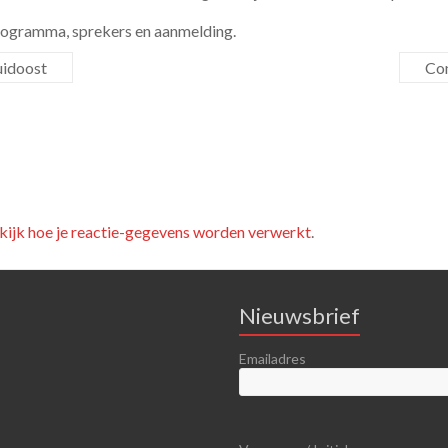
programma, sprekers en aanmelding.
uidoost
Con
kijk hoe je reactie-gegevens worden verwerkt
.
Nieuwsbrief
Emailadres