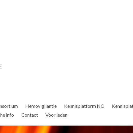
nsortium
Hemovigilantie
Kennisplatform NO
Kennispla
he info
Contact
Voor leden