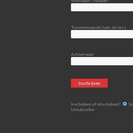
Voornaam / Initialen
Tussenvoegsels (van, de etc.)
Achternaam
Inschrijven of uitschrijven?
Su
Unsubscribe