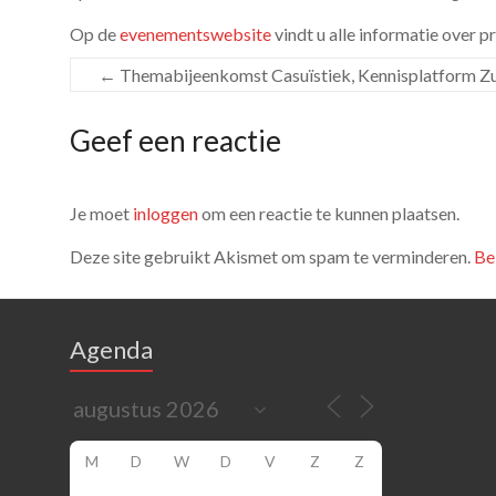
Op de
evenementswebsite
vindt u alle informatie over 
←
Themabijeenkomst Casuïstiek, Kennisplatform Z
Geef een reactie
Je moet
inloggen
om een reactie te kunnen plaatsen.
Deze site gebruikt Akismet om spam te verminderen.
Be
Agenda
M
D
W
D
V
Z
Z