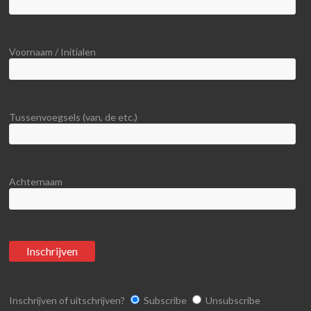
Voornaam / Initialen
Tussenvoegsels (van, de etc.)
Achternaam
Inschrijven of uitschrijven?
Subscribe
Unsubscribe