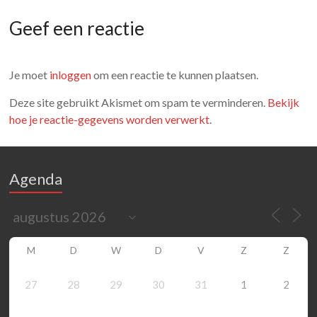
Geef een reactie
Je moet
inloggen
om een reactie te kunnen plaatsen.
Deze site gebruikt Akismet om spam te verminderen.
Bekijk
hoe je reactie-gegevens worden verwerkt
.
Agenda
M
D
W
D
V
Z
Z
27
28
29
30
31
1
2