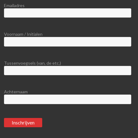
Emailadres
Voornaam / Initialen
Tussenvoegsels (van, de etc.)
Achternaam