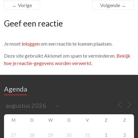
← Vorige
Volgende →
Geef een reactie
Je moet
inloggen
om een reactie te kunnen plaatsen.
Deze site gebruikt Akismet om spam te verminderen.
Bekijk
hoe je reactie-gegevens worden verwerkt
.
Agenda
M
D
W
D
V
Z
Z
27
28
29
30
31
1
2