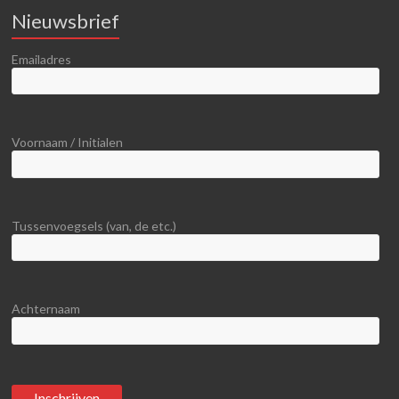
Nieuwsbrief
Emailadres
Voornaam / Initialen
Tussenvoegsels (van, de etc.)
Achternaam