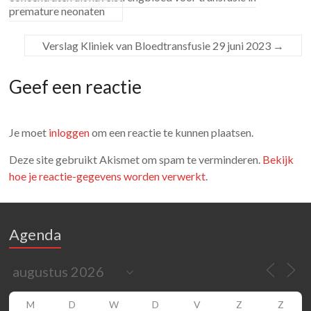
premature neonaten
Verslag Kliniek van Bloedtransfusie 29 juni 2023
→
Geef een reactie
Je moet
inloggen
om een reactie te kunnen plaatsen.
Deze site gebruikt Akismet om spam te verminderen.
Bekijk
hoe je reactie-gegevens worden verwerkt
.
Agenda
M
D
W
D
V
Z
Z