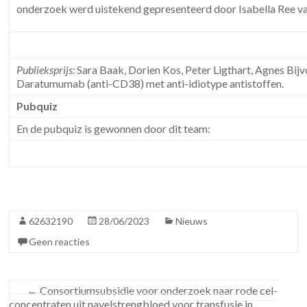
onderzoek werd uistekend gepresenteerd door Isabella Ree 
Publieksprijs:
Sara Baak, Dorien Kos, Peter Ligthart, Agnes Bijv
Daratumumab (anti-CD38) met anti-idiotype antistoffen.
Pubquiz
En de pubquiz is gewonnen door dit team:
62632190
28/06/2023
Nieuws
Geen reacties
←
Consortiumsubsidie voor onderzoek naar rode cel-
concentraten uit navelstrengbloed voor transfusie in