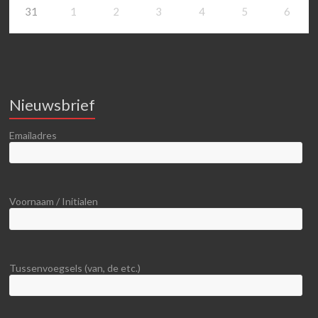
31
1
2
3
4
5
6
Nieuwsbrief
Emailadres
Voornaam / Initialen
Tussenvoegsels (van, de etc.)