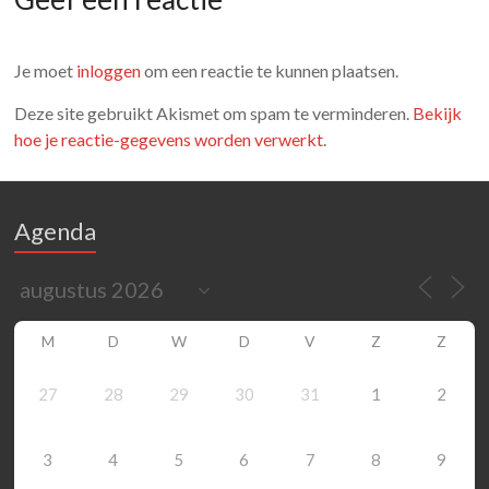
Je moet
inloggen
om een reactie te kunnen plaatsen.
Deze site gebruikt Akismet om spam te verminderen.
Bekijk
hoe je reactie-gegevens worden verwerkt
.
Agenda
M
D
W
D
V
Z
Z
27
28
29
30
31
1
2
3
4
5
6
7
8
9