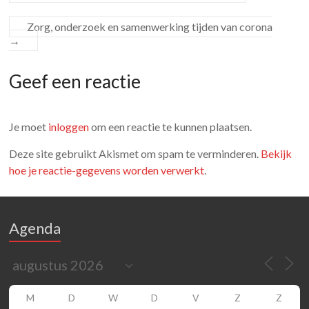
Zorg, onderzoek en samenwerking tijden van corona
→
Geef een reactie
Je moet
inloggen
om een reactie te kunnen plaatsen.
Deze site gebruikt Akismet om spam te verminderen.
Bekijk
hoe je reactie-gegevens worden verwerkt
.
Agenda
M
D
W
D
V
Z
Z