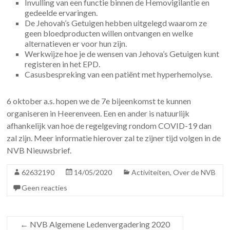
Invulling van een functie binnen de Hemovigilantie en
gedeelde ervaringen.
De Jehovah’s Getuigen hebben uitgelegd waarom ze
geen bloedproducten willen ontvangen en welke
alternatieven er voor hun zijn.
Werkwijze hoe je de wensen van Jehova’s Getuigen kunt
registeren in het EPD.
Casusbespreking van een patiënt met hyperhemolyse.
6 oktober a.s. hopen we de 7e bijeenkomst te kunnen
organiseren in Heerenveen. Een en ander is natuurlijk
afhankelijk van hoe de regelgeving rondom COVID-19 dan
zal zijn. Meer informatie hierover zal te zijner tijd volgen in de
NVB Nieuwsbrief.
62632190
14/05/2020
Activiteiten
,
Over de NVB
Geen reacties
←
NVB Algemene Ledenvergadering 2020