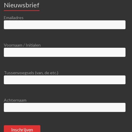
Nieuwsbrief
Emailadres
Voornaam / Initialen
Tussenvoegsels (van, de etc.)
Achternaam