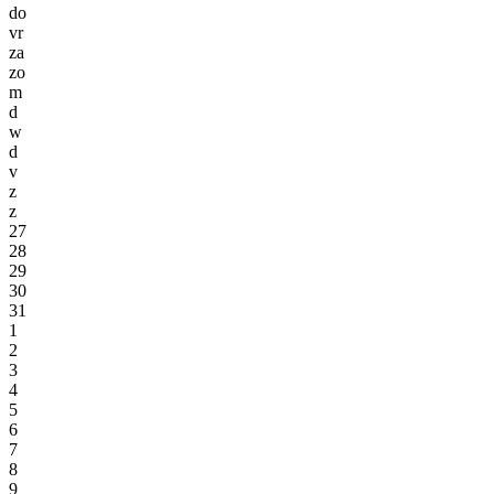
do
vr
za
zo
m
d
w
d
v
z
z
27
28
29
30
31
1
2
3
4
5
6
7
8
9