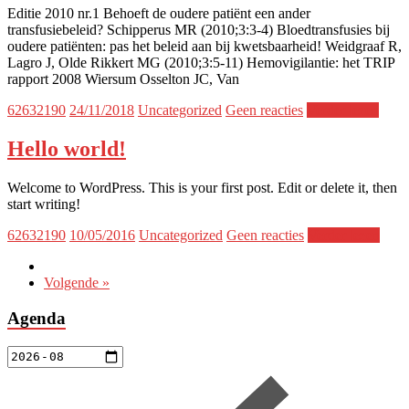
Editie 2010 nr.1 Behoeft de oudere patiënt een ander
transfusiebeleid? Schipperus MR (2010;3:3-4) Bloedtransfusies bij
oudere patiënten: pas het beleid aan bij kwetsbaarheid! Weidgraaf R,
Lagro J, Olde Rikkert MG (2010;3:5-11) Hemovigilantie: het TRIP
rapport 2008 Wiersum Osselton JC, Van
62632190
24/11/2018
Uncategorized
Geen reacties
Verder lezen
Hello world!
Welcome to WordPress. This is your first post. Edit or delete it, then
start writing!
62632190
10/05/2016
Uncategorized
Geen reacties
Verder lezen
Volgende »
Agenda