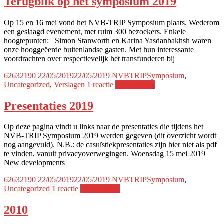
Terugblik op het symposium 2019
Op 15 en 16 mei vond het NVB-TRIP Symposium plaats. Wederom
een geslaagd evenement, met ruim 300 bezoekers. Enkele
hoogtepunten: Simon Stanworth en Karina Yasdanbakhsh waren
onze hooggeëerde buitenlandse gasten. Met hun interessante
voordrachten over respectievelijk het transfunderen bij
62632190
22/05/2019
22/05/2019
NVBTRIPSymposium
,
Uncategorized
,
Verslagen
1 reactie
Verder lezen
Presentaties 2019
Op deze pagina vindt u links naar de presentaties die tijdens het
NVB-TRIP Symposium 2019 werden gegeven (dit overzicht wordt
nog aangevuld). N.B.: de casuïstiekpresentaties zijn hier niet als pdf
te vinden, vanuit privacyoverwegingen. Woensdag 15 mei 2019
New developments
62632190
22/05/2019
22/05/2019
NVBTRIPSymposium
,
Uncategorized
1 reactie
Verder lezen
2010