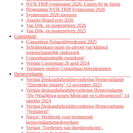
NVB-TRIP symposium 2026: Gluren bij de buren
Programma NVB-TRIP Symposium 2026
Symposium 2026 sponsors
Anneke Brand prijs 2026
Van Dijk- en posterprijzen 2026
Van Dijk- en posterprijzen 2025
Consortium
Consortium Najaarsbijeenkomst 2025
Scholingskans opzet en uitvoer van klinisch
wetenschappelijk onderzoek
Consortiumsubsidie toegekend
Verslag Consortium 26 april 2024
Verslagen eerdere Consortium-bijeenkomsten
Hemovigilantie
Verslag Deskundigheidsbevordering Hemovigilantie
“IJzersterke triggers” 12 november 2025
Verslag deskundigheidsbevordering Hemovigilantie
“De (Waal)brug tussen Medicatie en Geboortezorg” 14
oktober 2024
Verslag Deskundigheidsbevordering Hemovigilantie
“Veiligheid”
Nieuw: Werkboek voor beginnende
hemovigilantiemedewerkers
Verslag ‘Toedienen van bloedproducten’.
Verslag van de training