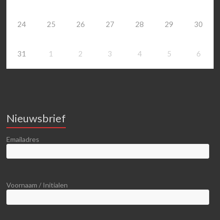
24
25
26
27
28
29
30
31
1
2
3
4
5
6
Nieuwsbrief
Emailadres
Voornaam / Initialen