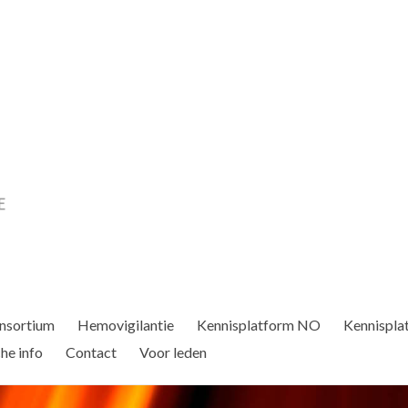
nsortium
Hemovigilantie
Kennisplatform NO
Kennispla
he info
Contact
Voor leden