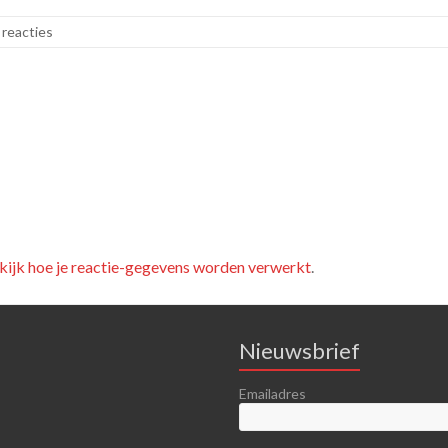
reacties
kijk hoe je reactie-gegevens worden verwerkt
.
Nieuwsbrief
Emailadres