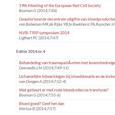
19th Meeting of the European Red Cell Society
Bosman G (2014;7:44)
Geautoriseerde decentrale uitgifte van bloedproduct
van Bohemen MR,de Rijke YB,te Boekhorst PA,Russcher H
NVB-TRIP symposium 2014
Ligthart PC (2014;7:47)
Editie 2014 nr.4
Behandeling van traumapatiÃ«nten met levensbedreige
Geeraedts LM (2014;7:49-51)
Lichamelijke bijwerkingen bij bloeddonatie en de inv
van Dongen A (2014;7:52-4)
Wat gebeurt er met rode bloedcellen na transfusie?
Bosman G (2014;7:55-6)
Bloed goed? Geef het dan
Merkus B (2014;7:57)