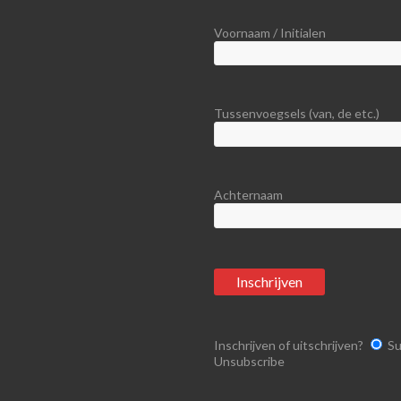
Voornaam / Initialen
Tussenvoegsels (van, de etc.)
Achternaam
Inschrijven of uitschrijven?
Su
Unsubscribe