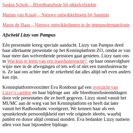
Saskia Schols – Bloedtransfusie bij sikkelcelziekte
Marian van Kraaij – Nieuwe ontwikkelingen bij Sanquin
Masja de Haas – Nieuwe ontwikkelingen in de immunohematologie
Afscheid Lizzy van Pampus
Eén presentatie kreeg speciale aandacht. Lizzy van Pampus deed
haar allerlaatste presentatie op het Kennisplatform ZO, omdat ze van
haar meer dan welverdiende pensioen gaat genieten. Lizzy nam ons
in
Wat kun je leren van een transfusiereactie?
op haar onnavolgbare
wijze mee in de afwegingen of iets wél of níet een transfusiereactie
is. Ze laat ons achter met de zekerheid dat alles altijd nét even anders
kan zijn.
Kennisplatformvoorzitter Eva Rombout gaf een
overzicht van
Lizzy’s carrière
en haar bijdrage aan alle bloedtransfusiemiddagen
door vele presentaties die ze heeft gegeven. Lizzy stond vanuit het
MUMC aan de wieg van het Kennisplatform en heeft dat later
vanuit het Radboudumc voortgezet. We kennen haar als een
sprankelende persoonlijkheid met vele originele ideeën, waarbij
patiënt en donor altijd centraal stonden. Eva bedankte Lizzy namens
allen voor haar bijzondere bijdrage.