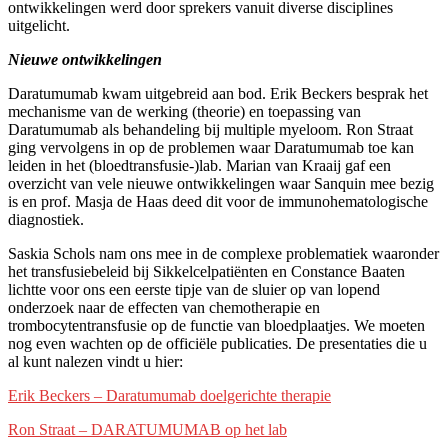
ontwikkelingen werd door sprekers vanuit diverse disciplines
uitgelicht.
Nieuwe ontwikkelingen
Daratumumab kwam uitgebreid aan bod. Erik Beckers besprak het
mechanisme van de werking (theorie) en toepassing van
Daratumumab als behandeling bij multiple myeloom. Ron Straat
ging vervolgens in op de problemen waar Daratumumab toe kan
leiden in het (bloedtransfusie-)lab. Marian van Kraaij gaf een
overzicht van vele nieuwe ontwikkelingen waar Sanquin mee bezig
is en prof. Masja de Haas deed dit voor de immunohematologische
diagnostiek.
Saskia Schols nam ons mee in de complexe problematiek waaronder
het transfusiebeleid bij Sikkelcelpatiënten en Constance Baaten
lichtte voor ons een eerste tipje van de sluier op van lopend
onderzoek naar de effecten van chemotherapie en
trombocytentransfusie op de functie van bloedplaatjes. We moeten
nog even wachten op de officiële publicaties. De presentaties die u
al kunt nalezen vindt u hier:
Erik Beckers – Daratumumab doelgerichte therapie
Ron Straat – DARATUMUMAB op het lab