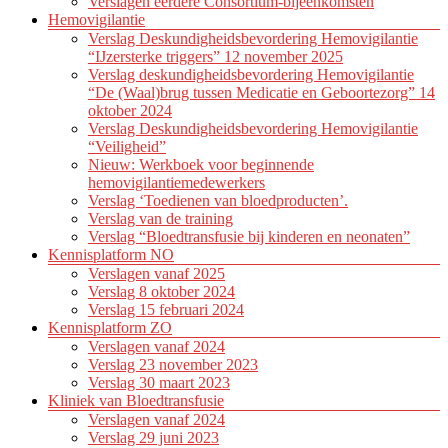
Verslagen eerdere Consortium-bijeenkomsten
Hemovigilantie
Verslag Deskundigheidsbevordering Hemovigilantie
“IJzersterke triggers” 12 november 2025
Verslag deskundigheidsbevordering Hemovigilantie
“De (Waal)brug tussen Medicatie en Geboortezorg” 14
oktober 2024
Verslag Deskundigheidsbevordering Hemovigilantie
“Veiligheid”
Nieuw: Werkboek voor beginnende
hemovigilantiemedewerkers
Verslag ‘Toedienen van bloedproducten’.
Verslag van de training
Verslag “Bloedtransfusie bij kinderen en neonaten”
Kennisplatform NO
Verslagen vanaf 2025
Verslag 8 oktober 2024
Verslag 15 februari 2024
Kennisplatform ZO
Verslagen vanaf 2024
Verslag 23 november 2023
Verslag 30 maart 2023
Kliniek van Bloedtransfusie
Verslagen vanaf 2024
Verslag 29 juni 2023