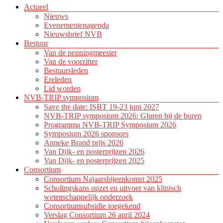
Actueel
Nieuws
Evenementenagenda
Nieuwsbrief NVB
Bestuur
Van de penningmeester
Van de voorzitter
Bestuursleden
Ereleden
Lid worden
NVB-TRIP symposium
Save the date: ISBT 19-23 juni 2027
NVB-TRIP symposium 2026: Gluren bij de buren
Programma NVB-TRIP Symposium 2026
Symposium 2026 sponsors
Anneke Brand prijs 2026
Van Dijk- en posterprijzen 2026
Van Dijk- en posterprijzen 2025
Consortium
Consortium Najaarsbijeenkomst 2025
Scholingskans opzet en uitvoer van klinisch
wetenschappelijk onderzoek
Consortiumsubsidie toegekend
Verslag Consortium 26 april 2024