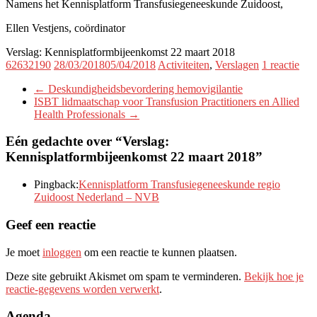
Namens het Kennisplatform Transfusiegeneeskunde Zuidoost,
Ellen Vestjens, coördinator
Verslag: Kennisplatformbijeenkomst 22 maart 2018
62632190
28/03/2018
05/04/2018
Activiteiten
,
Verslagen
1 reactie
←
Deskundigheidsbevordering hemovigilantie
ISBT lidmaatschap voor Transfusion Practitioners en Allied
Health Professionals
→
Eén gedachte over “
Verslag:
Kennisplatformbijeenkomst 22 maart 2018
”
Pingback:
Kennisplatform Transfusiegeneeskunde regio
Zuidoost Nederland – NVB
Geef een reactie
Je moet
inloggen
om een reactie te kunnen plaatsen.
Deze site gebruikt Akismet om spam te verminderen.
Bekijk hoe je
reactie-gegevens worden verwerkt
.
Agenda