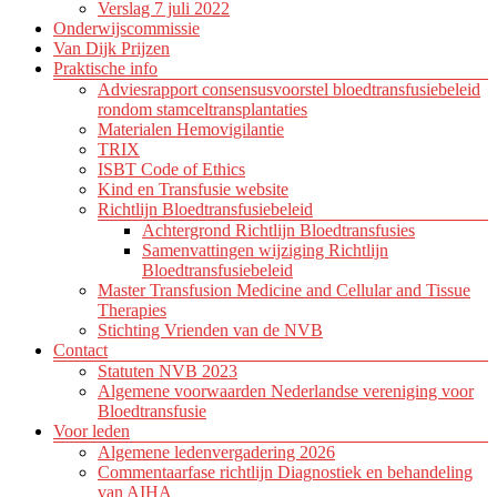
Verslag 7 juli 2022
Onderwijscommissie
Van Dijk Prijzen
Praktische info
Adviesrapport consensusvoorstel bloedtransfusiebeleid
rondom stamceltransplantaties
Materialen Hemovigilantie
TRIX
ISBT Code of Ethics
Kind en Transfusie website
Richtlijn Bloedtransfusiebeleid
Achtergrond Richtlijn Bloedtransfusies
Samenvattingen wijziging Richtlijn
Bloedtransfusiebeleid
Master Transfusion Medicine and Cellular and Tissue
Therapies
Stichting Vrienden van de NVB
Contact
Statuten NVB 2023
Algemene voorwaarden Nederlandse vereniging voor
Bloedtransfusie
Voor leden
Algemene ledenvergadering 2026
Commentaarfase richtlijn Diagnostiek en behandeling
van AIHA