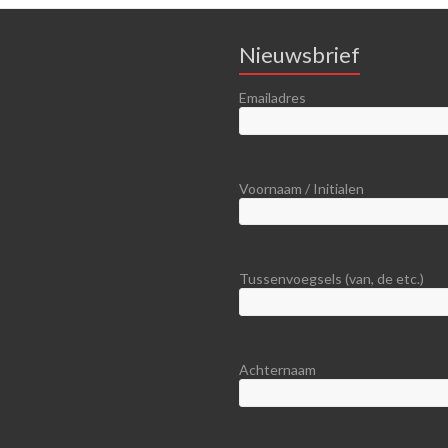
Nieuwsbrief
Emailadres
Voornaam / Initialen
Tussenvoegsels (van, de etc.)
Achternaam