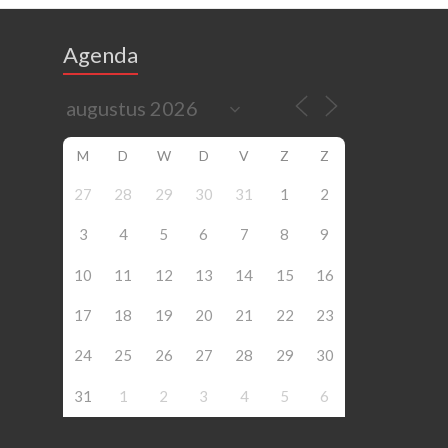
Agenda
M
D
W
D
V
Z
Z
27
28
29
30
31
1
2
3
4
5
6
7
8
9
10
11
12
13
14
15
16
17
18
19
20
21
22
23
24
25
26
27
28
29
30
31
1
2
3
4
5
6