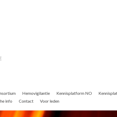
nsortium
Hemovigilantie
Kennisplatform NO
Kennispla
he info
Contact
Voor leden