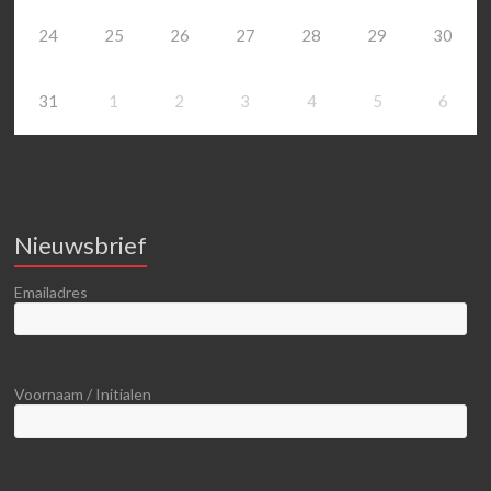
24
25
26
27
28
29
30
31
1
2
3
4
5
6
Nieuwsbrief
Emailadres
Voornaam / Initialen