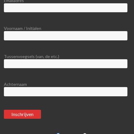
Emailadres
Voornaam / Initialen
Tussenvoegsels (van, de etc.)
Achternaam