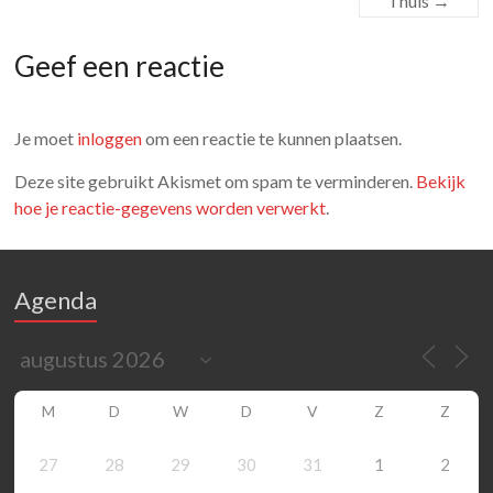
Thuis
→
Geef een reactie
Je moet
inloggen
om een reactie te kunnen plaatsen.
Deze site gebruikt Akismet om spam te verminderen.
Bekijk
hoe je reactie-gegevens worden verwerkt
.
Agenda
M
D
W
D
V
Z
Z
27
28
29
30
31
1
2