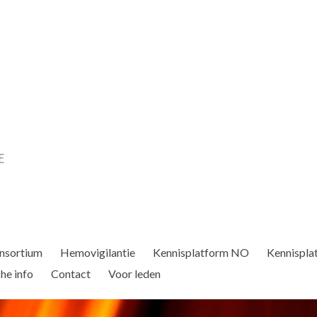
nsortium
Hemovigilantie
Kennisplatform NO
Kennispla
he info
Contact
Voor leden