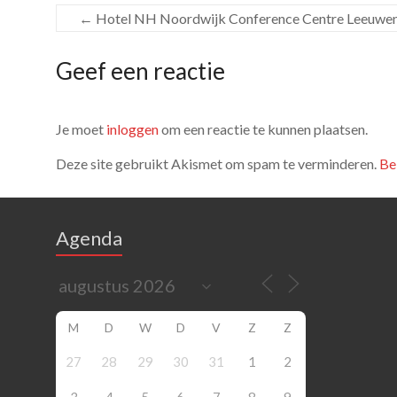
←
Hotel NH Noordwijk Conference Centre Leeuwe
Geef een reactie
Je moet
inloggen
om een reactie te kunnen plaatsen.
Deze site gebruikt Akismet om spam te verminderen.
Be
Agenda
M
D
W
D
V
Z
Z
27
28
29
30
31
1
2