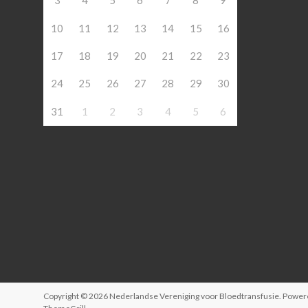
3
4
5
6
7
8
9
10
11
12
13
14
15
16
17
18
19
20
21
22
23
24
25
26
27
28
29
30
31
1
2
3
4
5
6
Copyright © 2026
Nederlandse Vereniging voor Bloedtransfusie
. Power