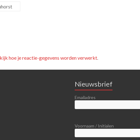
nhorst
kijk hoe je reactie-gegevens worden verwerkt
.
Nieuwsbrief
Emailadres
Voornaam / Initialen