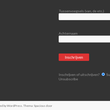
Tussenvoegsels (van, de etc.)
Achternaam
Inschrijven of uitschrijven?
Su
Unsubscribe
ed by
WordPress
. Thema: Spacious door