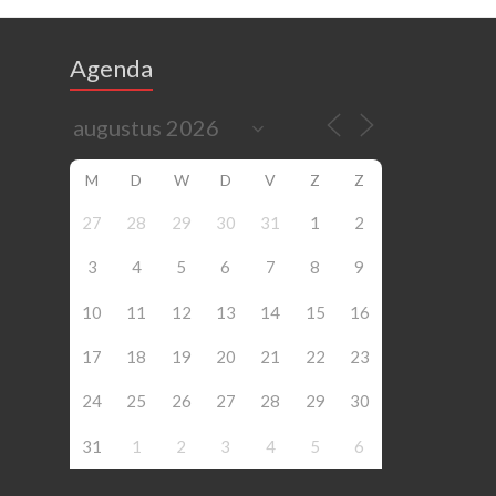
Agenda
M
D
W
D
V
Z
Z
27
28
29
30
31
1
2
3
4
5
6
7
8
9
10
11
12
13
14
15
16
17
18
19
20
21
22
23
24
25
26
27
28
29
30
31
1
2
3
4
5
6