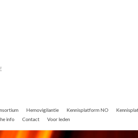
nsortium
Hemovigilantie
Kennisplatform NO
Kennispla
he info
Contact
Voor leden