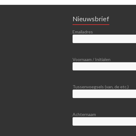
Nieuwsbrief
Emailadres
Voornaam / Initialen
Tussenvoegsels (van, de etc.)
Achternaam