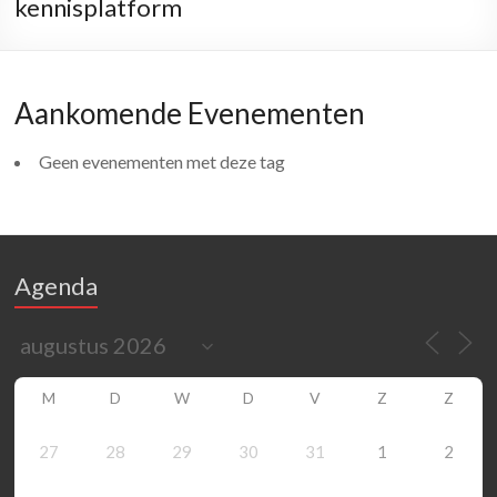
kennisplatform
Aankomende Evenementen
Geen evenementen met deze tag
Agenda
M
D
W
D
V
Z
Z
27
28
29
30
31
1
2