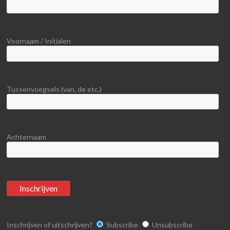
Voornaam / Initialen
Tussenvoegsels (van, de etc.)
Achternaam
Inschrijven of uitschrijven?
Subscribe
Unsubscribe