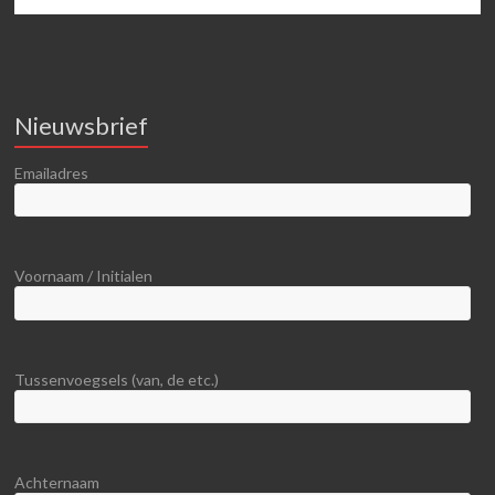
Nieuwsbrief
Emailadres
Voornaam / Initialen
Tussenvoegsels (van, de etc.)
Achternaam