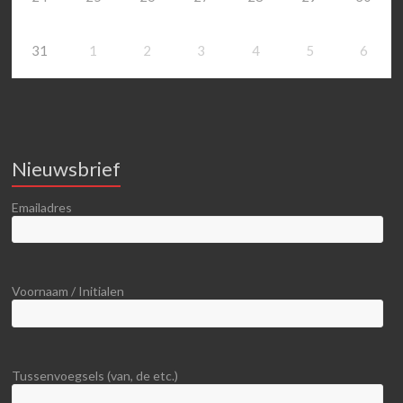
31
1
2
3
4
5
6
Nieuwsbrief
Emailadres
Voornaam / Initialen
Tussenvoegsels (van, de etc.)