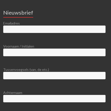
Nieuwsbrief
Emailadres
Voornaam / Initialen
Tussenvoegsels (van, de etc.)
Achternaam