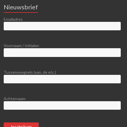
Nieuwsbrief
Emailadres
Voornaam / Initialen
Tussenvoegsels (van, de etc.)
Achternaam