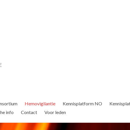
nsortium
Hemovigilantie
Kennisplatform NO
Kennispla
he info
Contact
Voor leden