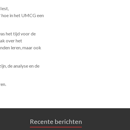
Iest,
? hoe in het UMCG een
as het tijd voor de
rak over het
onden leren, maar ook
jn, de analyse en de
en.
Recente berichten