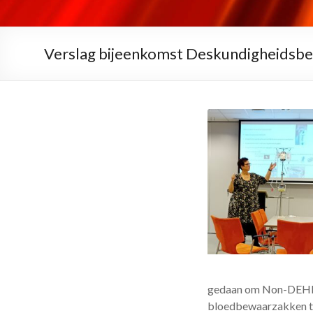
Verslag bijeenkomst Deskundigheidsbev
gedaan om Non-DEHP-z
bloedbewaarzakken te