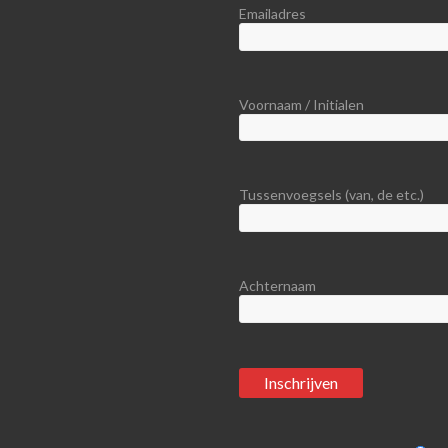
Emailadres
Voornaam / Initialen
Tussenvoegsels (van, de etc.)
Achternaam