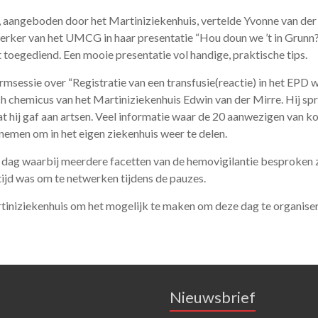
, aangeboden door het Martiniziekenhuis, vertelde Yvonne van der 
rker van het UMCG in haar presentatie “Hou doun we ’t in Grunn
 toegediend. Een mooie presentatie vol handige, praktische tips.
msessie over “Registratie van een transfusie(reactie) in het EPD w
sch chemicus van het Martiniziekenhuis Edwin van der Mirre. Hij sp
t hij gaf aan artsen. Veel informatie waar de 20 aanwezigen van k
nemen om in het eigen ziekenhuis weer te delen.
dag waarbij meerdere facetten van de hemovigilantie besproken zi
tijd was om te netwerken tijdens de pauzes.
iniziekenhuis om het mogelijk te maken om deze dag te organiser
Nieuwsbrief