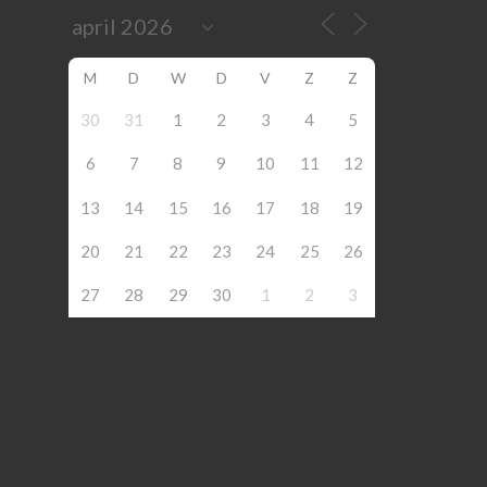
M
D
W
D
V
Z
Z
30
31
1
2
3
4
5
6
7
8
9
10
11
12
13
14
15
16
17
18
19
20
21
22
23
24
25
26
27
28
29
30
1
2
3