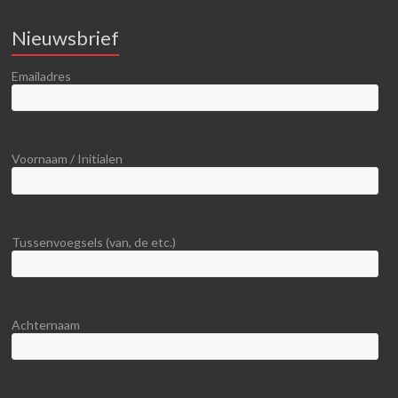
Nieuwsbrief
Emailadres
Voornaam / Initialen
Tussenvoegsels (van, de etc.)
Achternaam