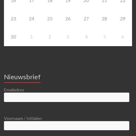
16
17
18
19
20
21
22
23
24
25
26
27
28
29
30
1
2
3
4
5
6
Nieuwsbrief
Emailadres
Voornaam / Initialen