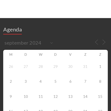
Agenda
M
D
W
D
V
Z
Z
26
27
28
29
30
31
1
2
3
4
5
6
7
8
9
10
11
12
13
14
15