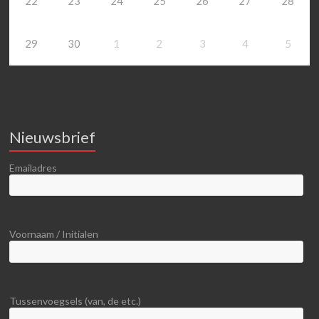
22
23
24
25
26
27
28
29
30
1
2
3
4
5
Nieuwsbrief
Emailadres
Voornaam / Initialen
Tussenvoegsels (van, de etc.)