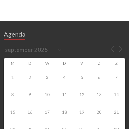
Agenda
M
D
W
D
V
Z
Z
1
2
3
4
5
6
7
8
9
10
11
12
13
14
15
16
17
18
19
20
21