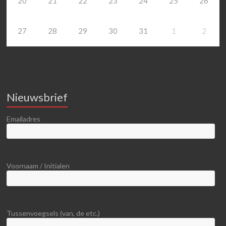
20
21
22
23
24
25
26
27
28
29
30
31
1
2
Nieuwsbrief
Emailadres
Voornaam / Initialen
Tussenvoegsels (van, de etc.)