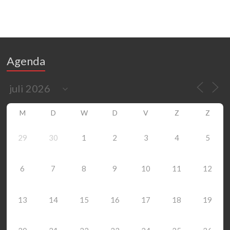
Agenda
M
D
W
D
V
Z
Z
29
30
1
2
3
4
5
6
7
8
9
10
11
12
13
14
15
16
17
18
19