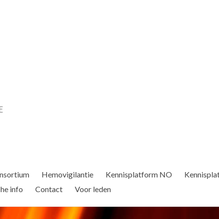
nsortium
Hemovigilantie
Kennisplatform NO
Kennispla
he info
Contact
Voor leden