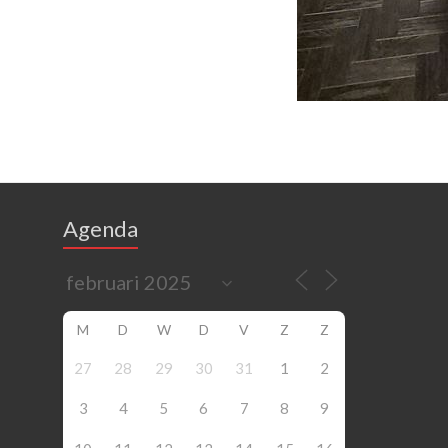
Agenda
M
D
W
D
V
Z
Z
27
28
29
30
31
1
2
3
4
5
6
7
8
9