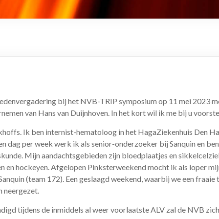
 ledenvergadering bij het NVB-TRIP symposium op 11 mei 2023 mo
emen van Hans van Duijnhoven. In het kort wil ik me bij u voorste
khoffs. Ik ben internist-hematoloog in het HagaZiekenhuis Den H
Een dag per week werk ik als senior-onderzoeker bij Sanquin en ben
unde. Mijn aandachtsgebieden zijn bloedplaatjes en sikkelcelziekte
n en hockeyen. Afgelopen Pinksterweekend mocht ik als loper mij
anquin (team 172). Een geslaagd weekend, waarbij we een fraaie 
n neergezet.
digd tijdens de inmiddels al weer voorlaatste ALV zal de NVB zic