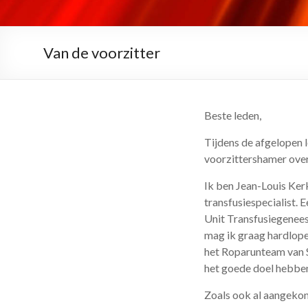
Van de voorzitter
Beste leden,
Tijdens de afgelopen
voorzittershamer overn
Ik ben Jean-Louis Ker
transfusiespecialist. 
Unit Transfusiegeneesk
mag ik graag hardlope
het Roparunteam van S
het goede doel hebbe
Zoals ook al aangekon