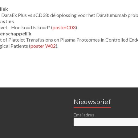
liek
 DaraEx Plus vs sCD38: dé oplossing voor het Daratumumab prob
uïstiek
vel – Hoe koud is koud? (
posterC03
)
tenschappelijk
t of Platelet Transfusions on Plasma Proteomes in Controlled End
cal Patients (
poster W02
).
Nieuwsbrief
Emailadres