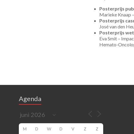
Posterprijs pub
Marieke Knaap –
Posterprijs cas
José van den Heu
Posterprijs we
Eva Smit – Impac
Hemato-Oncologi
Agenda
M
D
W
D
V
Z
Z