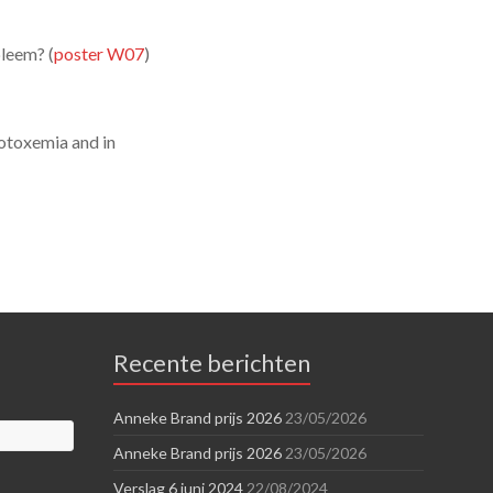
leem? (
poster W07
)
otoxemia and in
Recente berichten
Anneke Brand prijs 2026
23/05/2026
Anneke Brand prijs 2026
23/05/2026
Verslag 6 juni 2024
22/08/2024