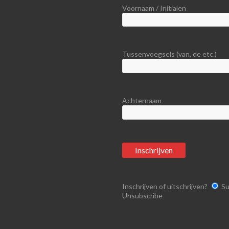
Voornaam / Initialen
Tussenvoegsels (van, de etc.)
Achternaam
Inschrijven of uitschrijven?
Su
Unsubscribe