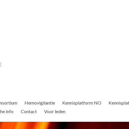
nsortium
Hemovigilantie
Kennisplatform NO
Kennispla
he info
Contact
Voor leden