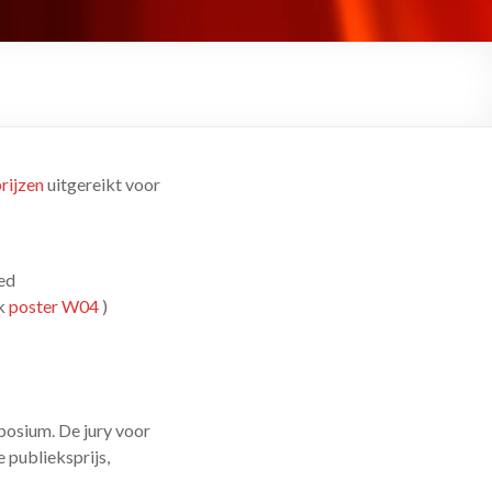
rijzen
uitgereikt voor
ed
ok
poster W04
)
posium. De jury voor
 publieksprijs,